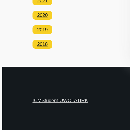
2021
2020
2019
2018
ICM
Student UW
OLAT
IRK