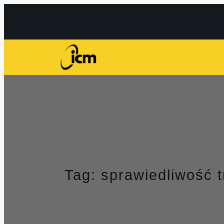
Przejdź
do
treści
Tag:
sprawiedliwość 