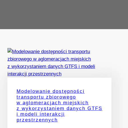
Modelowanie dostępności
transportu zbiorowego
w aglomeracjach miejskich
z wykorzystaniem danych GTFS
i modeli interakcji
przestrzennych