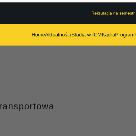
→
Rekrutacja na semestr
Home
Aktualności
Studia w ICM
Kadra
Program
transportowa