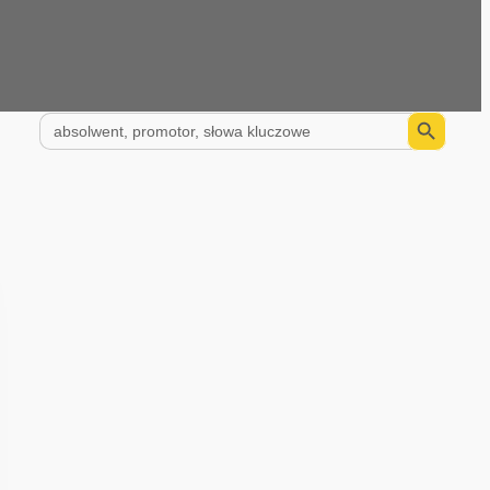
Search Button
Search
for: