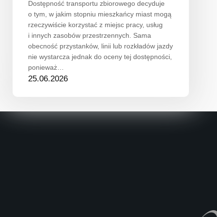
Dostępność transportu zbiorowego decyduje
o tym, w jakim stopniu mieszkańcy miast mogą
rzeczywiście korzystać z miejsc pracy, usług
i innych zasobów przestrzennych. Sama
obecność przystanków, linii lub rozkładów jazdy
nie wystarcza jednak do oceny tej dostępności,
ponieważ…
25.06.2026