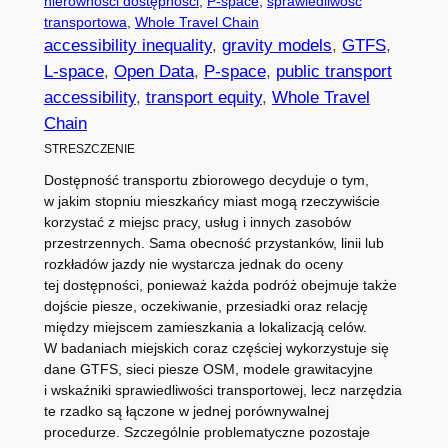
nierówności dostępności
, 
P-space
, 
sprawiedliwość
transportowa
, 
Whole Travel Chain
accessibility inequality
, 
gravity models
, 
GTFS
, 
L-space
, 
Open Data
, 
P-space
, 
public transport
accessibility
, 
transport equity
, 
Whole Travel
Chain
STRESZCZENIE
Dostępność transportu zbiorowego decyduje o tym,
w jakim stopniu mieszkańcy miast mogą rzeczywiście
korzystać z miejsc pracy, usług i innych zasobów
przestrzennych. Sama obecność przystanków, linii lub
rozkładów jazdy nie wystarcza jednak do oceny
tej dostępności, ponieważ każda podróż obejmuje także
dojście piesze, oczekiwanie, przesiadki oraz relację
między miejscem zamieszkania a lokalizacją celów.
W badaniach miejskich coraz częściej wykorzystuje się
dane GTFS, sieci piesze OSM, modele grawitacyjne
i wskaźniki sprawiedliwości transportowej, lecz narzędzia
te rzadko są łączone w jednej porównywalnej
procedurze. Szczególnie problematyczne pozostaje