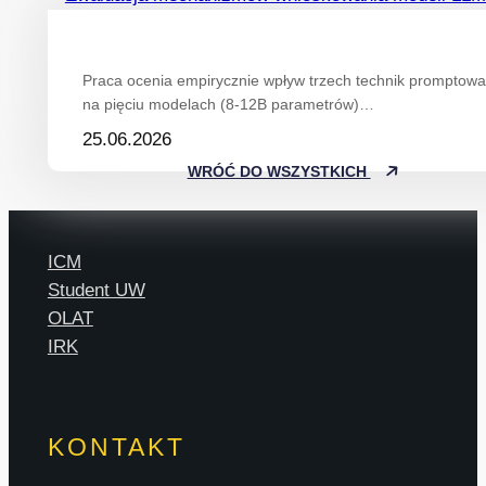
Praca ocenia empirycznie wpływ trzech technik promptowan
na pięciu modelach (8-12B parametrów)…
25.06.2026
WRÓĆ DO WSZYSTKICH
ICM
Student UW
OLAT
IRK
KONTAKT