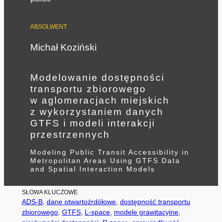
ABSOLWENT
Michał Koziński
Modelowanie dostępności
transportu zbiorowego
w aglomeracjach miejskich
z wykorzystaniem danych
GTFS i modeli interakcji
przestrzennych
Modeling Public Transit Accessibility in
Metropolitan Areas Using GTFS Data
and Spatial Interaction Models
SŁOWA KLUCZOWE
ADS-B
, 
dane otwartoźrdółowe
, 
dostępność transportu
zbiorowego
, 
GTFS
, 
L-space
, 
modele grawitacyjne
, 