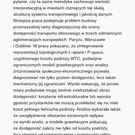
pytanie, czy ta sama metodyka zachowuje wartość
interpretacyjną w miastach różniących się skalą,
strukturą systemu transportowego i jakością danych.
Niniejsza praca podejmuje problem budowy
przenaszalnej ramy diagnostycznej dla oceny
dostępności transportu zbiorowego w trzech odmiennych
aglomeracjach europejskich: Paryżu, Warszawie
i Dublinie. W pracy pokazano, że zintegrowanie
reprezentacji topologicznych L-space i P-space,
uogólnionego kosztu podróży WTC, podwójnie
ograniczonych modeli grawitacyjnych oraz analizy
zróżnicowania społeczno-ekonomicznego pozwala
diagnozować nie tylko poziom dostępności, lecz także
mechanizmy jej ograniczeń. Wyniki wskazują, że proste
miary podażowe mogą istotnie zniekształcać obraz
dostępności: korytarze infrastrukturalne lub wysoka
gęstość przystanków nie muszą przekładać się na niski
koszt pełnego łańcucha podróży. Analiza wykazała także,
że uwzględnienie obszarów ościennych wpływa
na wyniki analiz, a modele grawitacyjne pokazują,
że dostępność zależy nie tylko od kosztu podróży,
lecz również od rozmieszczenia i pojemności celów.