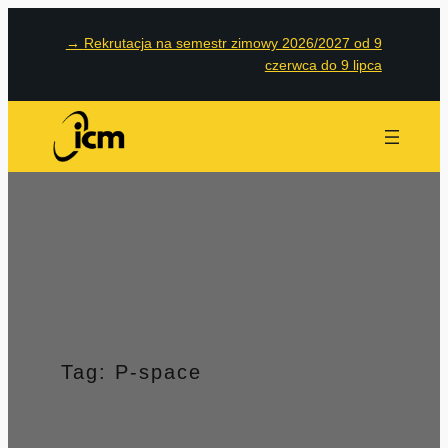
Przejdź
→
Rekrutacja na semestr zimowy 2026/2027 od 9
do
czerwca do 9 lipca
treści
Tag:
P-space