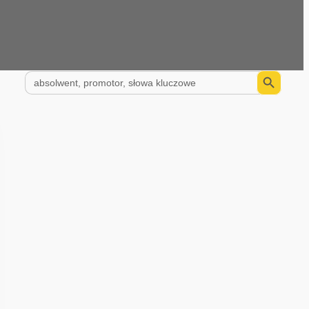
Search Button
Search
for: