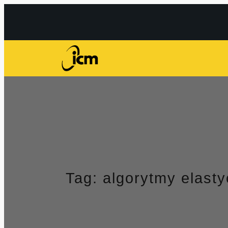
Przejdź
do
treści
Tag:
algorytmy elast