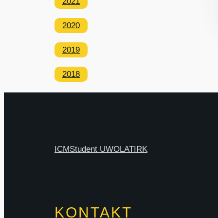
2021
2020
2019
2018
ICM
Student UW
OLAT
IRK
KONTAKT