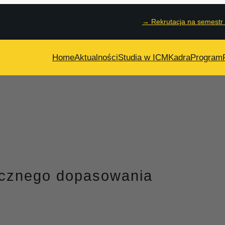
→
Rekrutacja na semestr
Home
Aktualności
Studia w ICM
Kadra
Program
ycznego dopasowania