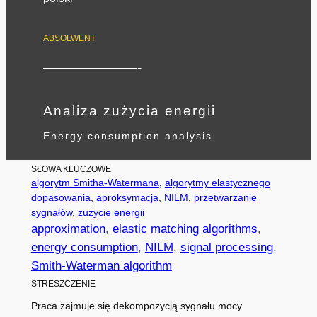
ABSOLWENT
———————-
Analiza zużycia energii
Energy consumption analysis
SŁOWA KLUCZOWE
algorytm Smitha-Watermana
, 
algorytmy elastycznego
dopasowania
, 
aproksymacja
, 
NILM
, 
przetwarzanie
sygnałów
, 
zużycie energii
approximation
, 
elastic matching algorithms
, 
energy consumption
, 
NILM
, 
signal processing
, 
Smith-Waterman algorithm
STRESZCZENIE
Praca zajmuje się dekompozycją sygnału mocy