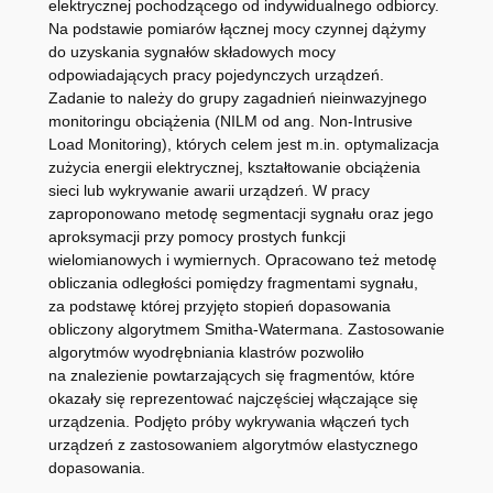
elektrycznej pochodzącego od indywidualnego odbiorcy.
Na podstawie pomiarów łącznej mocy czynnej dążymy
do uzyskania sygnałów składowych mocy
odpowiadających pracy pojedynczych urządzeń.
Zadanie to należy do grupy zagadnień nieinwazyjnego
monitoringu obciążenia (NILM od ang. Non-Intrusive
Load Monitoring), których celem jest m.in. optymalizacja
zużycia energii elektrycznej, kształtowanie obciążenia
sieci lub wykrywanie awarii urządzeń. W pracy
zaproponowano metodę segmentacji sygnału oraz jego
aproksymacji przy pomocy prostych funkcji
wielomianowych i wymiernych. Opracowano też metodę
obliczania odległości pomiędzy fragmentami sygnału,
za podstawę której przyjęto stopień dopasowania
obliczony algorytmem Smitha-Watermana. Zastosowanie
algorytmów wyodrębniania klastrów pozwoliło
na znalezienie powtarzających się fragmentów, które
okazały się reprezentować najczęściej włączające się
urządzenia. Podjęto próby wykrywania włączeń tych
urządzeń z zastosowaniem algorytmów elastycznego
dopasowania.