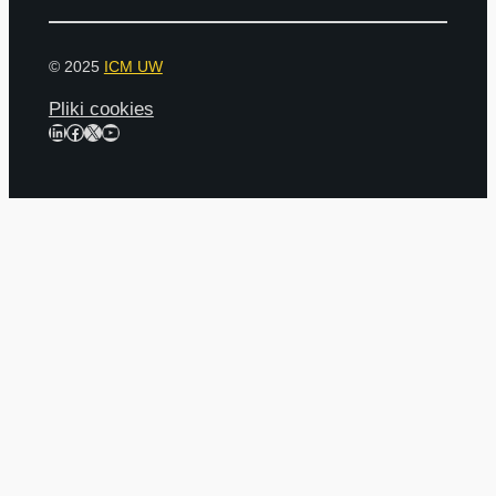
© 2025
ICM UW
Pliki cookies
LinkedIn
Facebook
X
YouTube