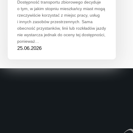
Dostępność transportu zbiorowego decyduje
o tym, w jakim stopniu mieszkańcy miast mogą
rzeczywiście korzystać z miejsc pracy, usług
i innych zasobów przestrzennych. Sama
obecność przystanków, linii lub rozkładów jazdy
nie wystarcza jednak do oceny tej dostępności,
ponieważ…
25.06.2026