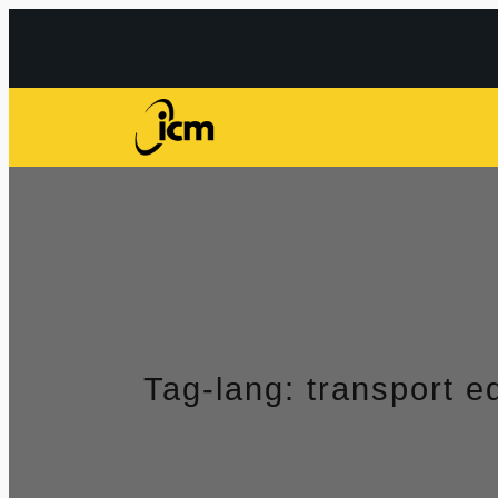
Przejdź
do
treści
Tag-lang:
transport e