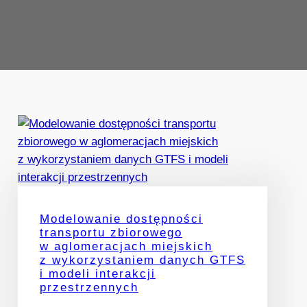
Modelowanie dostępności
transportu zbiorowego
w aglomeracjach miejskich
z wykorzystaniem danych GTFS
i modeli interakcji
przestrzennych