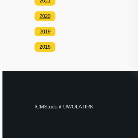
2021
2020
2019
2018
ICM
Student UW
OLAT
IRK