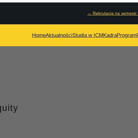
→
Rekrutacja na semestr
Home
Aktualności
Studia w ICM
Kadra
Program
quity