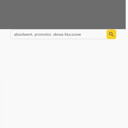
Search Button
Search
for: