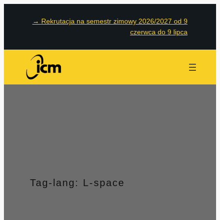
Przejdź
→
Rekrutacja na semestr zimowy 2026/2027 od 9
do
czerwca do 9 lipca
treści
Tag-lang:
L-space