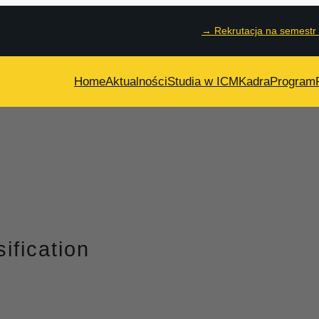
→
Rekrutacja na semestr
Home
Aktualności
Studia w ICM
Kadra
Program
ification