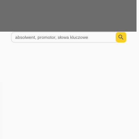
Search Button
Search
for: