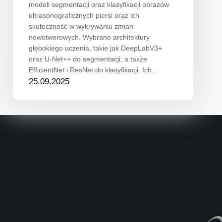
modeli segmentacji oraz klasyfikacji obrazów
ultrasonograficznych piersi oraz ich
skuteczność w wykrywaniu zmian
nowotworowych. Wybrano architektury
głębokiego uczenia, takie jak DeepLabV3+
oraz U-Net++ do segmentacji, a także
EfficientNet i ResNet do klasyfikacji. Ich…
25.09.2025