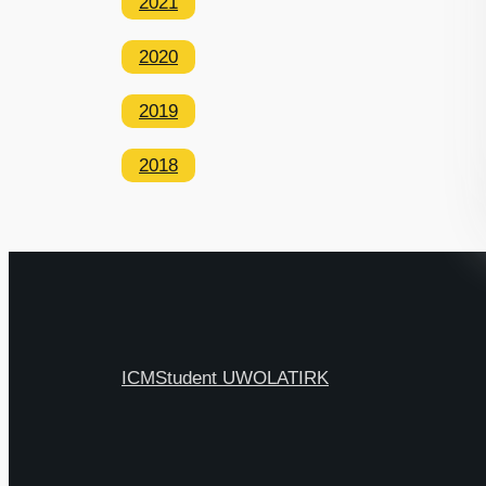
2021
2020
2019
2018
ICM
Student UW
OLAT
IRK