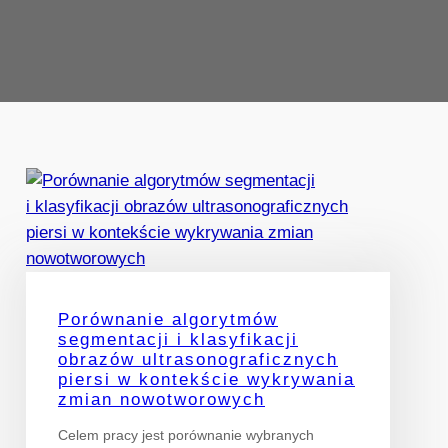
Porównanie algorytmów
segmentacji i klasyfikacji
obrazów ultrasonograficznych
piersi w kontekście wykrywania
zmian nowotworowych
Celem pracy jest porównanie wybranych