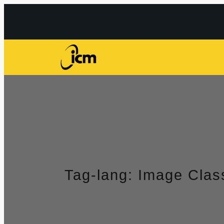
Przejdź
do
treści
Tag-lang:
Image Class