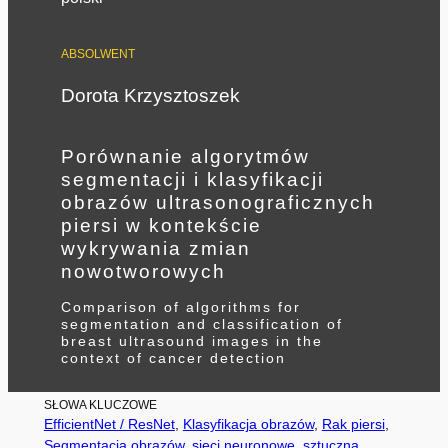
ABSOLWENT
Dorota Krzysztoszek
Porównanie algorytmów
segmentacji i klasyfikacji
obrazów ultrasonograficznych
piersi w kontekście
wykrywania zmian
nowotworowych
Comparison of algorithms for
segmentation and classification of
breast ultrasound images in the
context of cancer detection
SŁOWA KLUCZOWE
EfficientNet / ResNet
, 
Klasyfikacja obrazów
, 
Rak piersi
, 
Segmentacja obrazów
, 
sieci neuronowe
, 
sztuczna