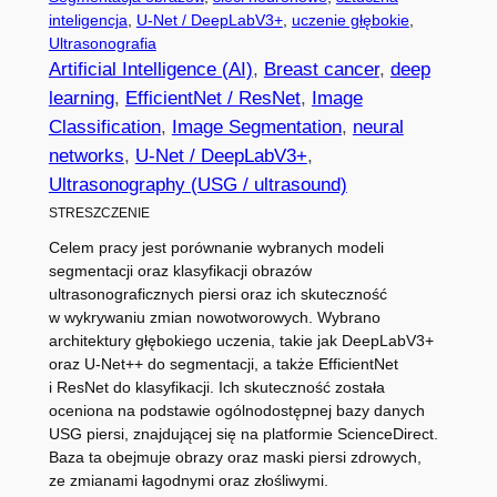
inteligencja
, 
U-Net / DeepLabV3+
, 
uczenie głębokie
, 
Ultrasonografia
Artificial Intelligence (AI)
, 
Breast cancer
, 
deep
learning
, 
EfficientNet / ResNet
, 
Image
Classification
, 
Image Segmentation
, 
neural
networks
, 
U-Net / DeepLabV3+
, 
Ultrasonography (USG / ultrasound)
STRESZCZENIE
Celem pracy jest porównanie wybranych modeli
segmentacji oraz klasyfikacji obrazów
ultrasonograficznych piersi oraz ich skuteczność
w wykrywaniu zmian nowotworowych. Wybrano
architektury głębokiego uczenia, takie jak DeepLabV3+
oraz U-Net++ do segmentacji, a także EfficientNet
i ResNet do klasyfikacji. Ich skuteczność została
oceniona na podstawie ogólnodostępnej bazy danych
USG piersi, znajdującej się na platformie ScienceDirect.
Baza ta obejmuje obrazy oraz maski piersi zdrowych,
ze zmianami łagodnymi oraz złośliwymi.