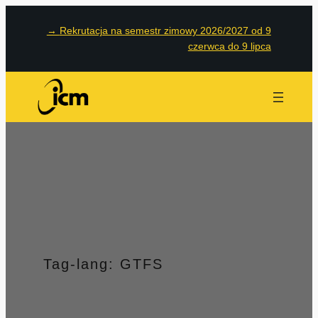
Przejdź
→
Rekrutacja na semestr zimowy 2026/2027 od 9
do
czerwca do 9 lipca
treści
Tag-lang:
GTFS