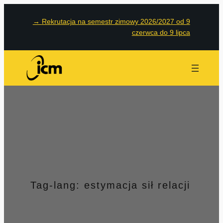
Przejdź
→
Rekrutacja na semestr zimowy 2026/2027 od 9
do
czerwca do 9 lipca
treści
Tag-lang:
estymacja sił relacji