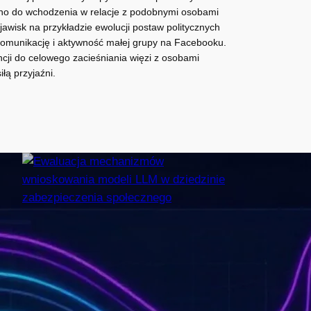
ówno do wchodzenia w relacje z podobnymi osobami
zjawisk na przykładzie ewolucji postaw politycznych
 komunikację i aktywność małej grupy na Facebooku.
ncji do celowego zacieśniania więzi z osobami
łą przyjaźni.
Ewaluacja mechanizmów
wnioskowania modeli
LLM w dziedzinie
zabezpieczenia
społecznego