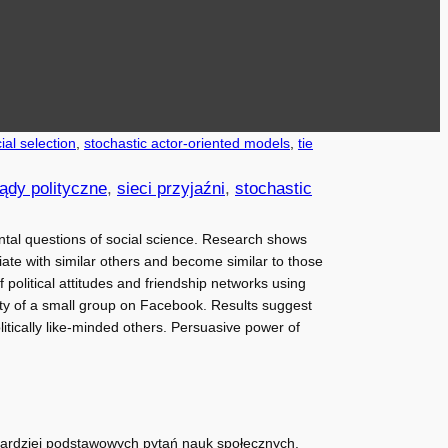
ial selection
, 
stochastic actor-oriented models
, 
tie
ądy polityczne
, 
sieci przyjaźni
, 
stochastic
tal questions of social science. Research shows
ate with similar others and become similar to those
political attitudes and friendship networks using
ty of a small group on Facebook. Results suggest
politically like-minded others. Persuasive power of
najbardziej podstawowych pytań nauk społecznych.