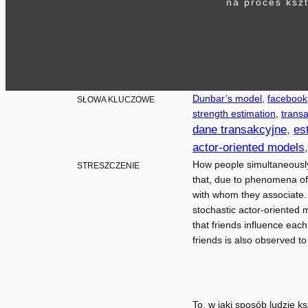
na proces ksz
Dunbar’s model
, 
facebook
SŁOWA KLUCZOWE
strength estimation
, 
transa
dane transakcyjne
, 
es
actor-oriented models
,
How people simultaneously
STRESZCZENIE
that, due to phenomena of 
with whom they associate. 
stochastic actor-oriented
that friends influence each 
friends is also observed to
To, w jaki sposób ludzie k