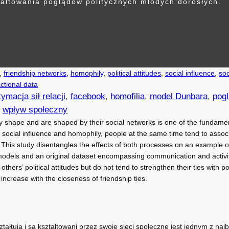
tałtowania poglądów politycznych młodych dorosłych.
, 
friendship networks
, 
homophily
, 
political attitudes
, 
social influence
, 
soc
ctional data
tymacja sił relacji
, 
facebook
, 
homofilia
, 
model Dunbara
, 
pogl
 
wpływ społeczny
 shape and are shaped by their social networks is one of the fundamen
social influence and homophily, people at the same time tend to associ
This study disentangles the effects of both processes on an example of 
 models and an original dataset encompassing communication and activi
others’ political attitudes but do not tend to strengthen their ties with 
 increase with the closeness of friendship ties.
ształtują i są kształtowani przez swoje sieci społeczne jest jednym z 