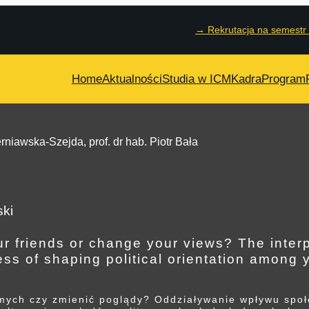
→
Rekrutacja na semestr
Home
Aktualności
Studia w ICM
Kadra
Program
niawska-Szejda, prof. dr hab. Piotr Bała
ki
 friends or change your views? The interp
ess of shaping political orientation among 
mych czy zmienić poglądy? Oddziaływanie wpływu społec