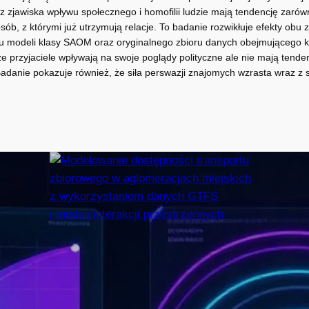
z zjawiska wpływu społecznego i homofilii ludzie mają tendencję zar
osób, z którymi już utrzymują relacje. To badanie rozwikłuje efekty obu 
życiu modeli klasy SAOM oraz oryginalnego zbioru danych obejmującego
e przyjaciele wpływają na swoje poglądy polityczne ale nie mają tende
danie pokazuje również, że siła perswazji znajomych wzrasta wraz z si
Modelowanie dostępności
transportu zbiorowego
w aglomeracjach
miejskich