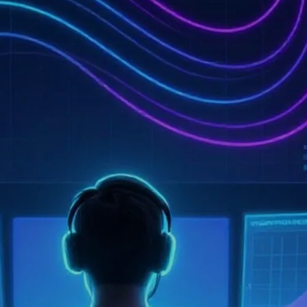
Praca ocenia empirycznie wpływ
trzech technik promptowania
na trafność klasyfikacji wniosków
o świadczenia społeczne
przez lokalne modele językowe
mierzoną miarą F1 macro. Są to few-
shot, Chain-of-Thought
oraz dostarczenie kryteriów
kwalifikowalności. Badanie
przeprowadzono na pięciu modelach
(8-12B parametrów)…
25.06.2026