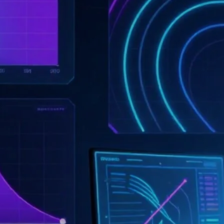
z wykorzystaniem
danych GTFS i modeli
interakcji przestrzennych
Dostępność transportu zbiorowego
decyduje o tym, w jakim stopniu
mieszkańcy miast mogą rzeczywiście
korzystać z miejsc pracy, usług
i innych zasobów przestrzennych.
Sama obecność przystanków, linii lub
rozkładów jazdy nie wystarcza jednak
do oceny tej dostępności, ponieważ…
25.06.2026