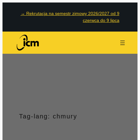
Przejdź
→
Rekrutacja na semestr zimowy 2026/2027 od 9
do
czerwca do 9 lipca
treści
Tag-lang:
chmury