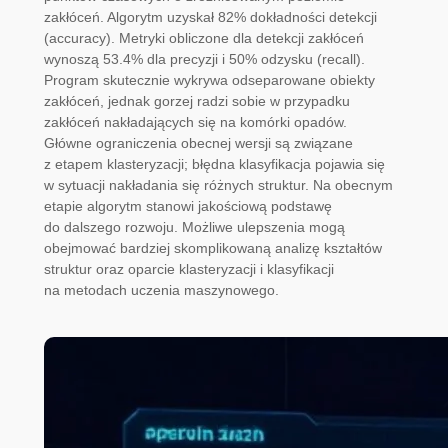
zakłóceń. Algorytm uzyskał 82% dokładności detekcji
(accuracy). Metryki obliczone dla detekcji zakłóceń
wynoszą 53.4% dla precyzji i 50% odzysku (recall).
Program skutecznie wykrywa odseparowane obiekty
zakłóceń, jednak gorzej radzi sobie w przypadku
zakłóceń nakładających się na komórki opadów.
Główne ograniczenia obecnej wersji są związane
z etapem klasteryzacji; błędna klasyfikacja pojawia się
w sytuacji nakładania się różnych struktur. Na obecnym
etapie algorytm stanowi jakościową podstawę
do dalszego rozwoju. Możliwe ulepszenia mogą
obejmować bardziej skomplikowaną analizę kształtów
struktur oraz oparcie klasteryzacji i klasyfikacji
na metodach uczenia maszynowego.