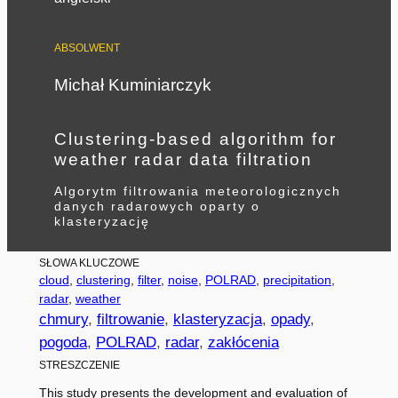
ABSOLWENT
Michał Kuminiarczyk
Clustering-based algorithm for
weather radar data filtration
Algorytm filtrowania meteorologicznych
danych radarowych oparty o
klasteryzację
SŁOWA KLUCZOWE
cloud
, 
clustering
, 
filter
, 
noise
, 
POLRAD
, 
precipitation
, 
radar
, 
weather
chmury
, 
filtrowanie
, 
klasteryzacja
, 
opady
, 
pogoda
, 
POLRAD
, 
radar
, 
zakłócenia
STRESZCZENIE
This study presents the development and evaluation of