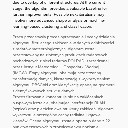
due to overlap of different structures. At the current
stage, the algorithm provides a valuable baseline for
further improvements. Possible next iterations may
involve more advanced shape analysis or machine-
learning–based clustering and classification.
Praca przedstawia proces opracowania i oceny działania
algorytmu filtrującego zakłócenia w danych odbiciowości
z radarów meteorologicznych. Algorytm został
przetestowany na złożonych produktach radarowych,
pochodzących z sieci radarów POLRAD, zarządzanej
przez Instytut Meteorologii i Gospodarki Wodnej
(IMGW). Etapy algorytmu obejmują przestrzenną
transformację danych, klasteryzację z wykorzystaniem
algorytmu DBSCAN oraz klasyfikację opartą na geometrii
zidentyfikowanych struktur danych.
Proces filtrowania koncentruje się na zakłóceniach
o typowym kształcie, obejmując interferencję RLAN
(szpice) oraz pierścieniowe struktury zakłóceń. Algorytm
wykorzystuje szczególne cechy radialne i kątowe
klastrów. Ocena algorytmu została oparta o dane z 22
punktów czasowych o zróżnicowanym poziomie