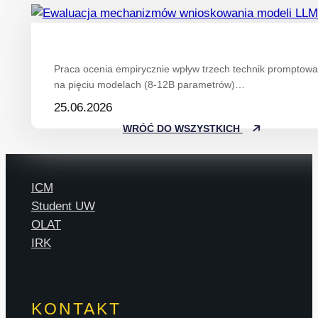
Praca ocenia empirycznie wpływ trzech technik promptowan
na pięciu modelach (8-12B parametrów)…
25.06.2026
WRÓĆ DO WSZYSTKICH
ICM
Student UW
OLAT
IRK
KONTAKT