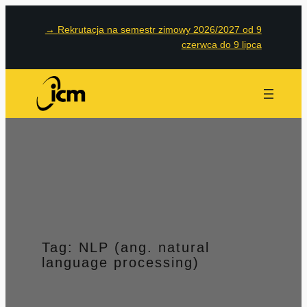
Przejdź
→
Rekrutacja na semestr zimowy 2026/2027 od 9
do
czerwca do 9 lipca
treści
Tag:
NLP (ang. natural
language processing)