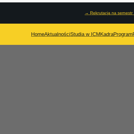
→
Rekrutacja na semestr
Home
Aktualności
Studia w ICM
Kadra
Program