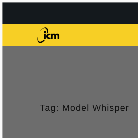
Przejdź
do
treści
Tag:
Model Whisper