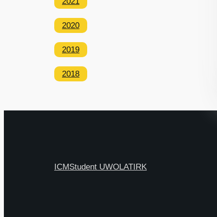
2021
2020
2019
2018
ICM
Student UW
OLAT
IRK