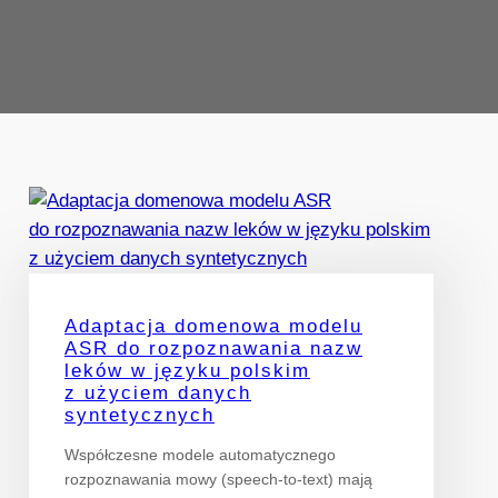
Adaptacja domenowa modelu
ASR do rozpoznawania nazw
leków w języku polskim
z użyciem danych
syntetycznych
Współczesne modele automatycznego
rozpoznawania mowy (speech-to-text) mają