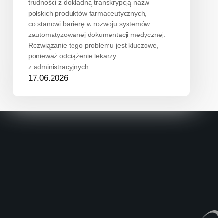
trudności z dokładną transkrypcją nazw
polskich produktów farmaceutycznych,
co stanowi barierę w rozwoju systemów
zautomatyzowanej dokumentacji medycznej.
Rozwiązanie tego problemu jest kluczowe,
ponieważ odciążenie lekarzy
z administracyjnych…
17.06.2026