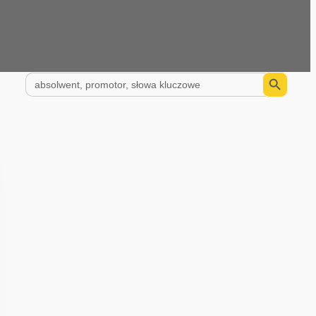
Search Button
Search
for: