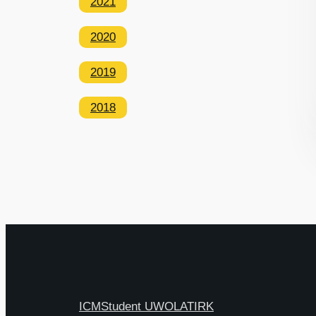
2021
2020
2019
2018
ICM
Student UW
OLAT
IRK