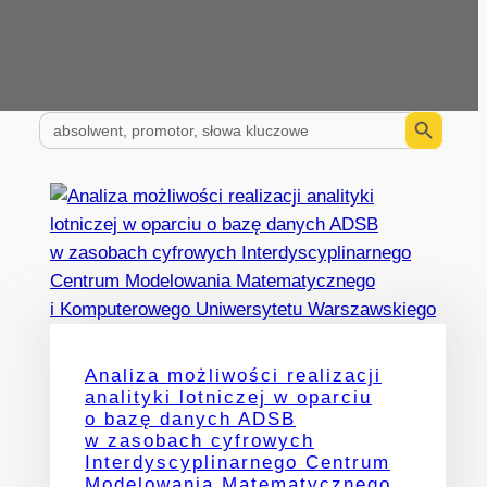
Search Button
Search
for:
Analiza możliwości realizacji
analityki lotniczej w oparciu
o bazę danych ADSB
w zasobach cyfrowych
Interdyscyplinarnego Centrum
Modelowania Matematycznego