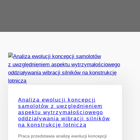
Analiza ewolucji koncepcji
samolotów z uwzględnieniem
aspektu wytrzymałościowego
oddziaływania wibracji silników
na konstrukcję lotniczą
Praca przedstawia analizę ewolucji koncepcji