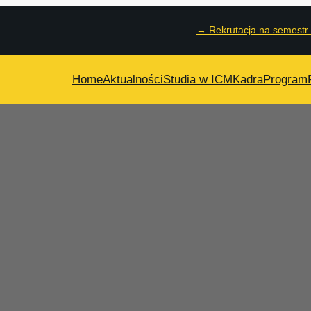
→
Rekrutacja na semestr
Home
Aktualności
Studia w ICM
Kadra
Program