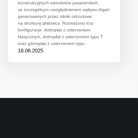
konstrukcyjnych samolotów pasażerskich,
ze szczególnym uwzględnieniem wpływu drgań
generowanych przez silniki odrzutowe
na strukturę płatowca. Rozważono trzy
konfiguracje: dolnopłat z usterzeniem
klasycznym, dolnopłat z usterzeniem typu T
oraz górnopłat z usterzeniem typu…
18.06.2025