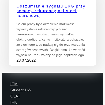
Odszumianie sygnału EKG przy
pomocy rekurencyjnej sieci
neuronowej
Celem pracy było określenie możliwości
wykorzystania rekurencyjnych sieci
neuronowych w odszumianiu sygnałów
elektrokardiograficznych. Literatura pokazuje,
że sieci tego typu nadają się do przetwarzania
szeregów czasowych. Dzięki temu, że wartość
wyjścia neuronu zależy od jego poprzedniego…
28.07.2022
ICM
Student UW
OLAT
IRK