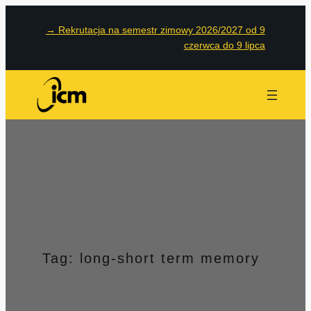
Przejdź
→
Rekrutacja na semestr zimowy 2026/2027 od 9
do
czerwca do 9 lipca
treści
Tag:
long-short term memory