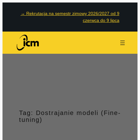
Przejdź
→
Rekrutacja na semestr zimowy 2026/2027 od 9
do
czerwca do 9 lipca
treści
Tag:
Dostrajanie modeli (Fine-
tuning)