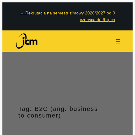
Przejdź
→
Rekrutacja na semestr zimowy 2026/2027 od 9
do
czerwca do 9 lipca
treści
Tag:
B2C (ang. business
to consumer)