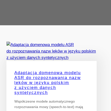
Adaptacja domenowa modelu
ASR do rozpoznawania nazw
leków w języku polskim
z użyciem danych
syntetycznych
Współczesne modele automatycznego
rozpoznawania mowy (speech-to-text) mają