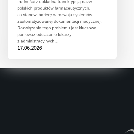
trudności z dokładną transkrypcją nazw
polskich produktów farmaceutycznych,
co stanowi barierę w rozwoju systemów
zautomatyzowanej dokumentacji medycznej.
Rozwiązanie tego problemu jest kluczowe,
ponieważ odciążenie lekarzy
z administracyjnych…
17.06.2026