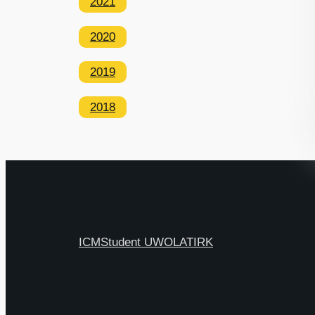
2021
2020
2019
2018
ICM
Student UW
OLAT
IRK