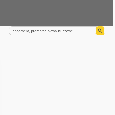
Search Button
Search
for: