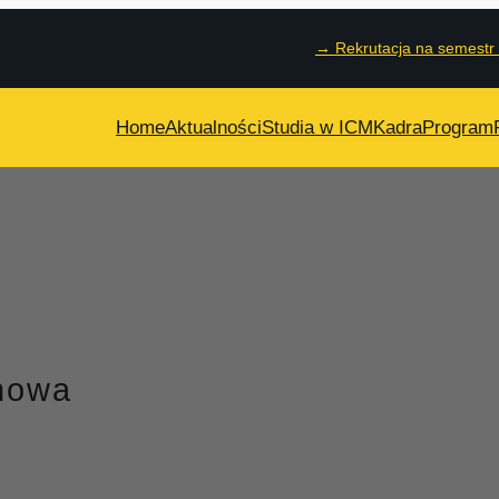
→
Rekrutacja na semestr
Home
Aktualności
Studia w ICM
Kadra
Program
nowa