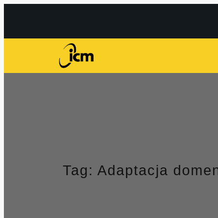
Przejdź
do
treści
Tag:
Adaptacja dome