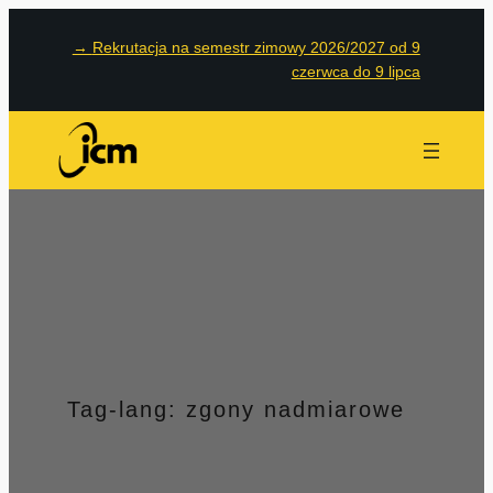
Przejdź
→
Rekrutacja na semestr zimowy 2026/2027 od 9
do
czerwca do 9 lipca
treści
Tag-lang:
zgony nadmiarowe