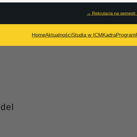
→
Rekrutacja na semestr
Home
Aktualności
Studia w ICM
Kadra
Program
del