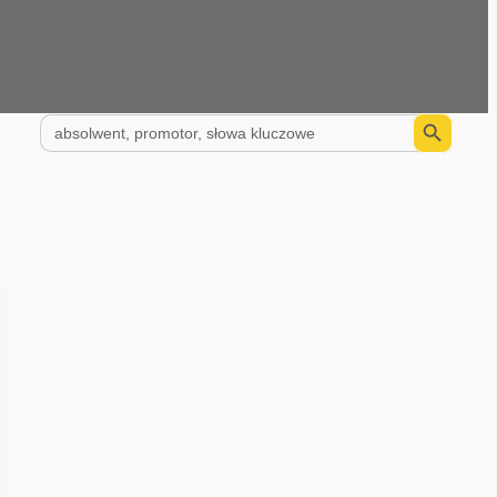
Search Button
Search
for: