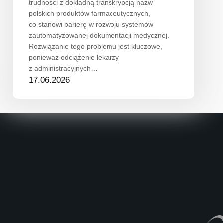
trudności z dokładną transkrypcją nazw
polskich produktów farmaceutycznych,
co stanowi barierę w rozwoju systemów
zautomatyzowanej dokumentacji medycznej.
Rozwiązanie tego problemu jest kluczowe,
ponieważ odciążenie lekarzy
z administracyjnych…
17.06.2026