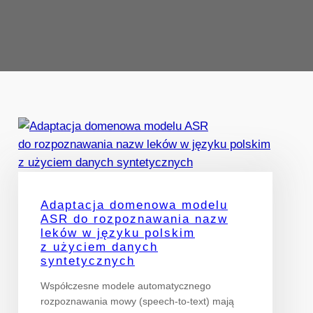
Adaptacja domenowa modelu
ASR do rozpoznawania nazw
leków w języku polskim
z użyciem danych
syntetycznych
Współczesne modele automatycznego
rozpoznawania mowy (speech-to-text) mają