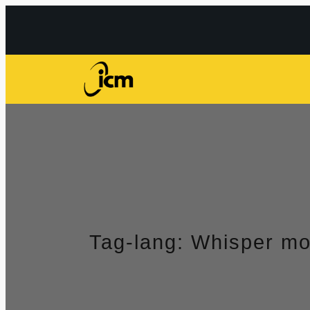
Przejdź
do
treści
Tag-lang:
Whisper mo