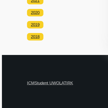
2021
2020
2019
2018
ICM
Student UW
OLAT
IRK