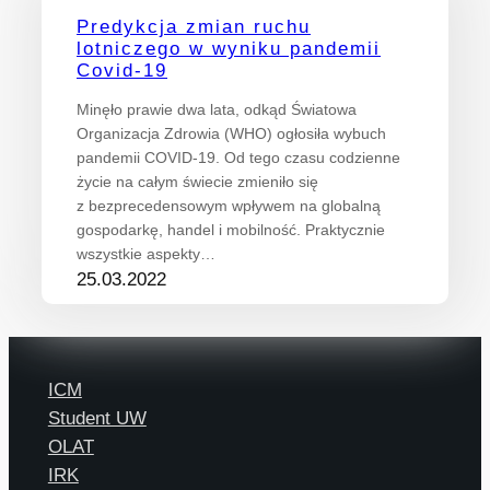
Predykcja zmian ruchu
lotniczego w wyniku pandemii
Covid-19
Minęło prawie dwa lata, odkąd Światowa
Organizacja Zdrowia (WHO) ogłosiła wybuch
pandemii COVID-19. Od tego czasu codzienne
życie na całym świecie zmieniło się
z bezprecedensowym wpływem na globalną
gospodarkę, handel i mobilność. Praktycznie
wszystkie aspekty…
25.03.2022
ICM
Student UW
OLAT
IRK