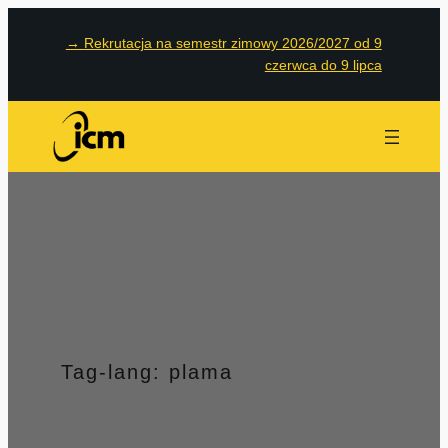
Przejdź
→
Rekrutacja na semestr zimowy 2026/2027 od 9
do
czerwca do 9 lipca
treści
Tag-lang:
plama