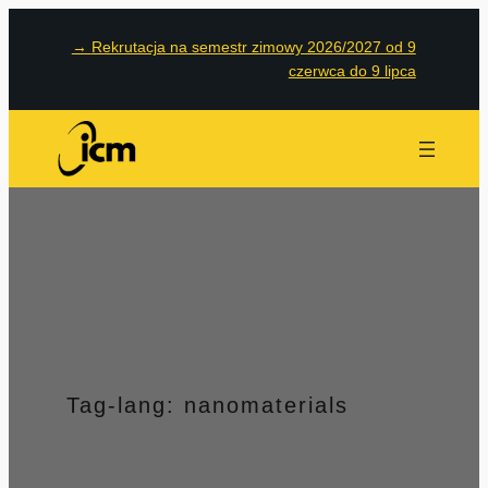
Przejdź
→
Rekrutacja na semestr zimowy 2026/2027 od 9
do
czerwca do 9 lipca
treści
Tag-lang:
nanomaterials