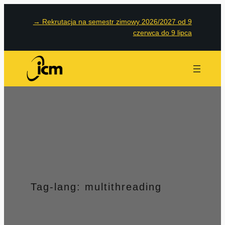
Przejdź
→
Rekrutacja na semestr zimowy 2026/2027 od 9
do
czerwca do 9 lipca
treści
Tag-lang:
multithreading