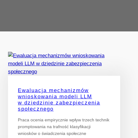
Ewaluacja mechanizmów
wnioskowania modeli LLM
w dziedzinie zabezpieczenia
społecznego
Praca ocenia empirycznie wpływ trzech technik
promptowania na trafność klasyfikacji
wniosków o świadczenia społeczne