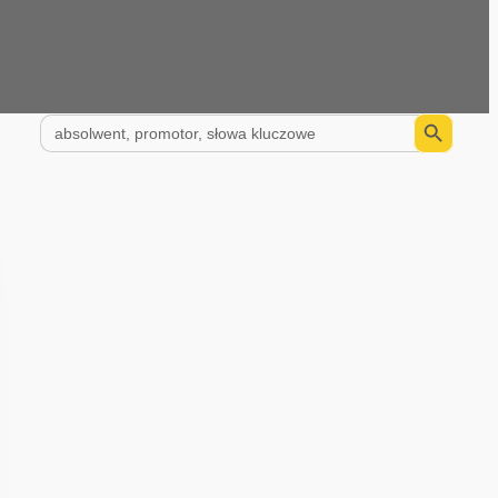
Search Button
Search
for: