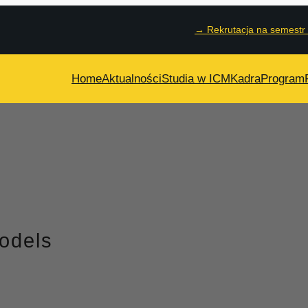
→
Rekrutacja na semestr
Home
Aktualności
Studia w ICM
Kadra
Program
odels