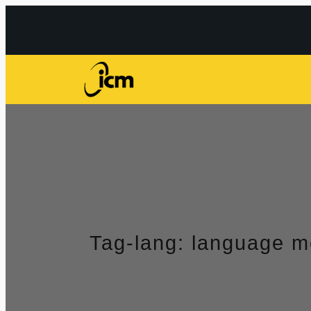
Przejdź
do
treści
Tag-lang:
language m