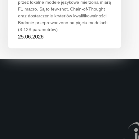
przez lokalne modele językowe mierzoną miarą
F1 macro. Są to few-shot, Chain-of-Thought
oraz dostarczenie kryteriów kwalifikowalności.
Badanie przeprowadzono na pięciu modelach
(8-12B parametrów)…
25.06.2026