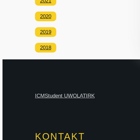
2021
2020
2019
2018
ICM
Student UW
OLAT
IRK
KONTAKT