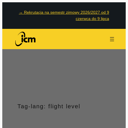
Przejdź
→
Rekrutacja na semestr zimowy 2026/2027 od 9
do
czerwca do 9 lipca
treści
Tag-lang:
flight level