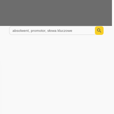
Search Button
Search
for: