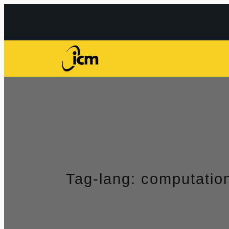
Przejdź
do
treści
Tag-lang:
computatio