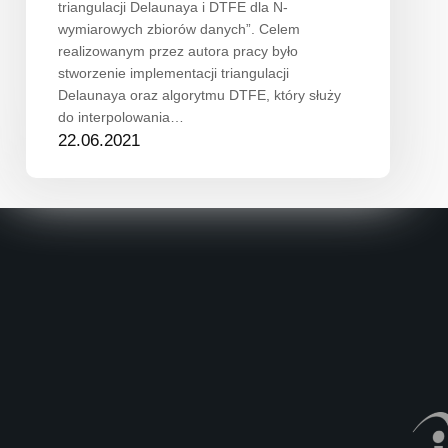
triangulacji Delaunaya i DTFE dla N-
wymiarowych zbiorów danych”. Celem
realizowanym przez autora pracy było
stworzenie implementacji triangulacji
Delaunaya oraz algorytmu DTFE, który służy
do interpolowania…
22.06.2021