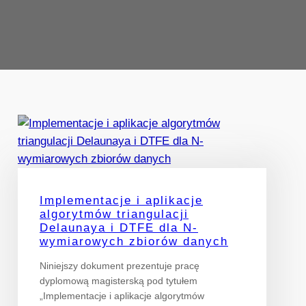
Implementacje i aplikacje
algorytmów triangulacji
Delaunaya i DTFE dla N-
wymiarowych zbiorów danych
Niniejszy dokument prezentuje pracę
dyplomową magisterską pod tytułem
„Implementacje i aplikacje algorytmów