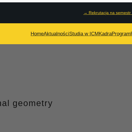
→
Rekrutacja na semestr
Home
Aktualności
Studia w ICM
Kadra
Program
nal geometry