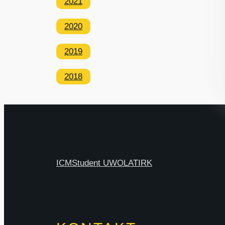
2021
2020
2019
2018
ICM
Student UW
OLAT
IRK