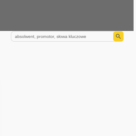
Search Button
Search
for: