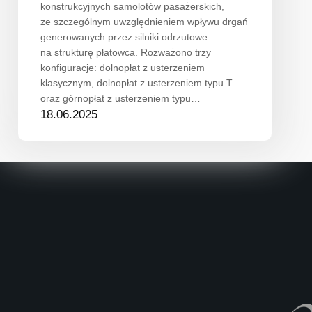
konstrukcyjnych samolotów pasażerskich,
ze szczególnym uwzględnieniem wpływu drgań
generowanych przez silniki odrzutowe
na strukturę płatowca. Rozważono trzy
konfiguracje: dolnopłat z usterzeniem
klasycznym, dolnopłat z usterzeniem typu T
oraz górnopłat z usterzeniem typu…
18.06.2025