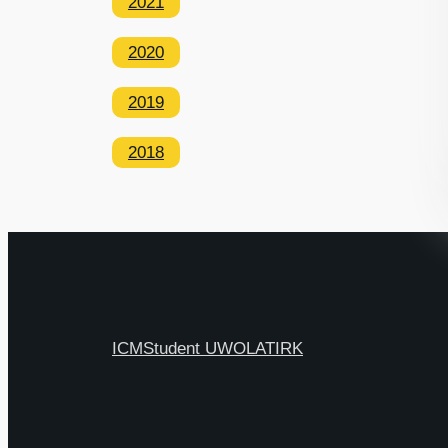
2021
2020
2019
2018
ICM
Student UW
OLAT
IRK