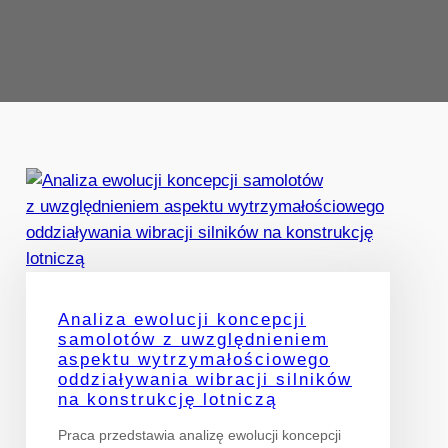
Analiza ewolucji koncepcji
samolotów z uwzględnieniem
aspektu wytrzymałościowego
oddziaływania wibracji silników
na konstrukcję lotniczą
Praca przedstawia analizę ewolucji koncepcji