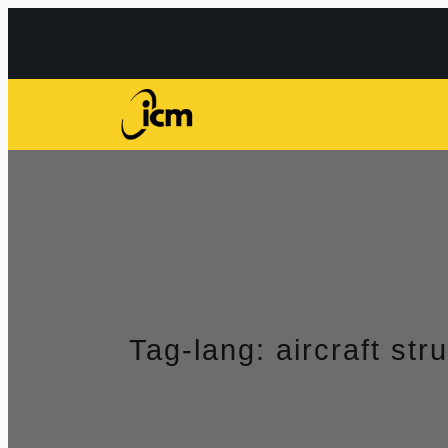
Przejdź
do
treści
Tag-lang:
aircraft str