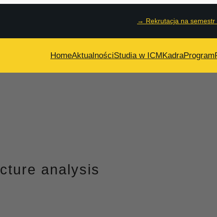
→
Rekrutacja na semestr
Home
Aktualności
Studia w ICM
Kadra
Program
ucture analysis