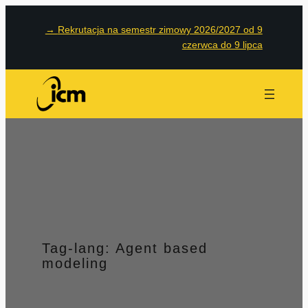
Przejdź
→
Rekrutacja na semestr zimowy 2026/2027 od 9
do
czerwca do 9 lipca
treści
Tag-lang:
Agent based
modeling