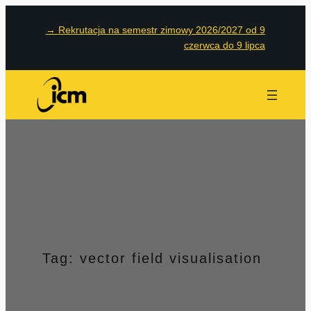
Przejdź
→
Rekrutacja na semestr zimowy 2026/2027 od 9
do
czerwca do 9 lipca
treści
Tag:
vector field visualisation