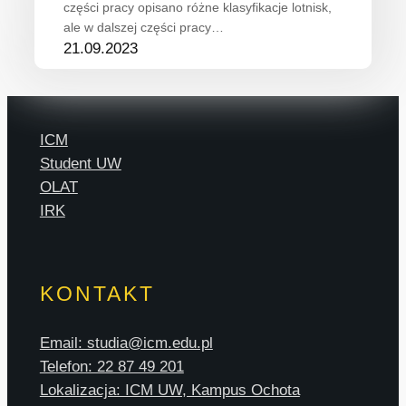
części pracy opisano różne klasyfikacje lotnisk,
ale w dalszej części pracy…
21.09.2023
ICM
Student UW
OLAT
IRK
KONTAKT
Email: studia@icm.edu.pl
Telefon: 22 87 49 201
Lokalizacja: ICM UW, Kampus Ochota