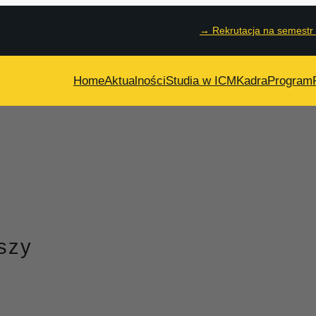
→
Rekrutacja na semestr
Home
Aktualności
Studia w ICM
Kadra
Program
szy