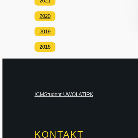
2021
2020
2019
2018
ICM
Student UW
OLAT
IRK
KONTAKT