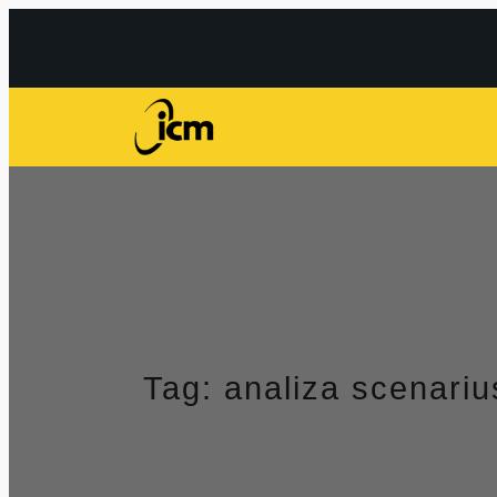
Przejdź
do
treści
Tag:
analiza scenariu