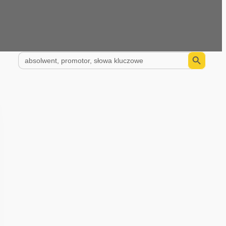
Search Button
Search
for: