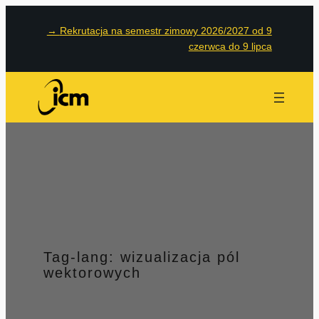
Przejdź
→
Rekrutacja na semestr zimowy 2026/2027 od 9
do
czerwca do 9 lipca
treści
Tag-lang:
wizualizacja pól
wektorowych