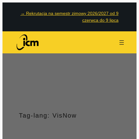
Przejdź
→
Rekrutacja na semestr zimowy 2026/2027 od 9
do
czerwca do 9 lipca
treści
Tag-lang:
VisNow