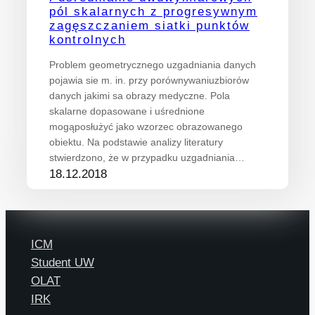
pól skalarnych z progresywnym
zagęszczaniem siatki punktów
kontrolnych
Problem geometrycznego uzgadniania danych
pojawia sie m. in. przy porównywaniuzbiorów
danych jakimi sa obrazy medyczne. Pola
skalarne dopasowane i uśrednione
mogąposłużyć jako wzorzec obrazowanego
obiektu. Na podstawie analizy literatury
stwierdzono, że w przypadku uzgadniania…
18.12.2018
ICM
Student UW
OLAT
IRK