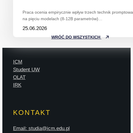
Praca ocenia empirycznie wpływ trzech technik promptowan
na pięciu modelach (8-12B parametrów)…
25.06.2026
WRÓĆ DO WSZYSTKICH
ICM
Student UW
OLAT
IRK
KONTAKT
Email: studia@icm.edu.pl