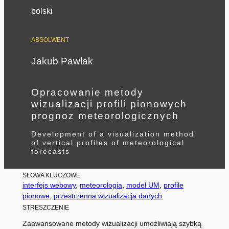
polski
ABSOLWENT
Jakub Pawlak
Opracowanie metody
wizualizacji profili pionowych
prognoz meteorologicznych
Development of a visualization method
of vertical profiles of meteorological
forecasts
SŁOWA KLUCZOWE
interfejs webowy
, 
meteorologia
, 
model UM
, 
profile
pionowe
, 
przestrzenna wizualizacja danych
STRESZCZENIE
Zaawansowane metody wizualizacji umożliwiają szybką