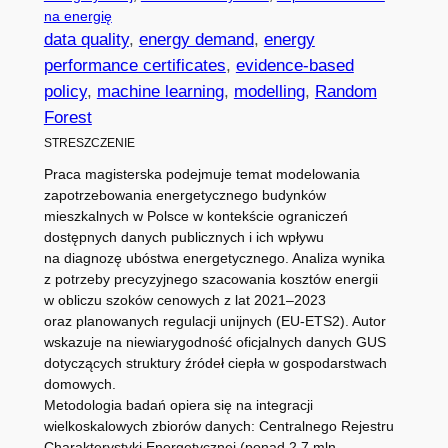
na energię
data quality
, 
energy demand
, 
energy
performance certificates
, 
evidence-based
policy
, 
machine learning
, 
modelling
, 
Random
Forest
STRESZCZENIE
Praca magisterska podejmuje temat modelowania
zapotrzebowania energetycznego budynków
mieszkalnych w Polsce w kontekście ograniczeń
dostępnych danych publicznych i ich wpływu
na diagnozę ubóstwa energetycznego. Analiza wynika
z potrzeby precyzyjnego szacowania kosztów energii
w obliczu szoków cenowych z lat 2021–2023
oraz planowanych regulacji unijnych (EU-ETS2). Autor
wskazuje na niewiarygodność oficjalnych danych GUS
dotyczących struktury źródeł ciepła w gospodarstwach
domowych.
Metodologia badań opiera się na integracji
wielkoskalowych zbiorów danych: Centralnego Rejestru
Charakterystyki Energetycznej (ponad 2,7 mln