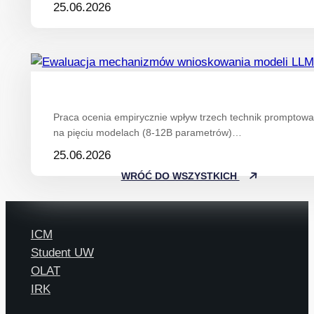
25.06.2026
Praca ocenia empirycznie wpływ trzech technik promptowan
na pięciu modelach (8-12B parametrów)…
25.06.2026
WRÓĆ DO WSZYSTKICH
ICM
Student UW
OLAT
IRK