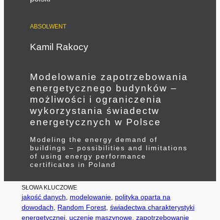
ABSOLWENT
Kamil Rakocy
Modelowanie zapotrzebowania
energetycznego budynków –
możliwości i ograniczenia
wykorzystania świadectw
energetycznych w Polsce
Modeling the energy demand of
buildings – possibilities and limitations
of using energy performance
certificates in Poland
SŁOWA KLUCZOWE
jakość danych
, 
modelowanie
, 
polityka oparta na
dowodach
, 
Random Forest
, 
świadectwa charakterystyki
energetycznej
, 
uczenie maszynowe
, 
zapotrzebowanie