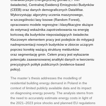
świadectw), Centralnej Ewidencji Emisyjności Budynków
(CEEB) oraz danych demograficznych DataWise.
Wykorzystując algorytmy uczenia maszynowego,
w szczególności lasy losowe (Random Forest),
opracowano modele regresyjne i klasyfikacyjne służące
do estymacji wskaźnika zapotrzebowania na energię
końcową dla budynków nieposiadających świadectw.
Kluczowym elementem pracy jest podejście do mitygacji
nadreprezentacji nowych budynków w zbiorze uczącym
poprzez korektę ważącą strukturę meldunków
oraz segmentację gmin. Celem pracy jest wykazanie
potencjału zaawansowanej analityki danych w tworzeniu
precyzyjnych polityk publicznych (evidence-based
policy).
The master’s thesis addresses the modelling of
residential building energy demand in Poland in the
context of limited publicly available data and its impact
on diagnosing energy poverty. The analysis stems from
the need to accurately estimate energy costs in light of
the 2021–2023 price shocks and planned EU regulations