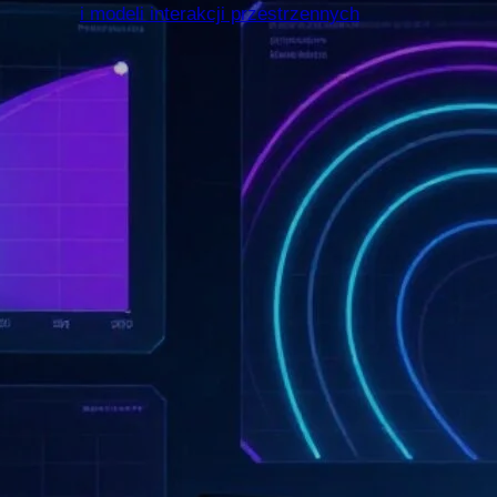
Modelowanie dostępności
transportu zbiorowego
w aglomeracjach
miejskich
z wykorzystaniem
danych GTFS i modeli
interakcji przestrzennych
Dostępność transportu zbiorowego
decyduje o tym, w jakim stopniu
mieszkańcy miast mogą rzeczywiście
korzystać z miejsc pracy, usług
i innych zasobów przestrzennych.
Sama obecność przystanków, linii lub
rozkładów jazdy nie wystarcza jednak
do oceny tej dostępności, ponieważ…
25.06.2026