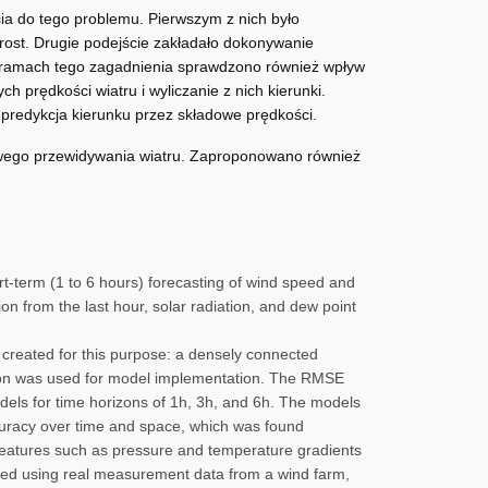
ia do tego problemu. Pierwszym z nich było
prost. Drugie podejście zakładało dokonywanie
. W ramach tego zagadnienia sprawdzono również wpływ
h prędkości wiatru i wyliczanie z nich kierunki.
 predykcja kierunku przez składowe prędkości.
owego przewidywania wiatru. Zaproponowano również
ort-term (1 to 6 hours) forecasting of wind speed and
on from the last hour, solar radiation, and dew point
 created for this purpose: a densely connected
on was used for model implementation. The RMSE
els for time horizons of 1h, 3h, and 6h. The models
ccuracy over time and space, which was found
l features such as pressure and temperature gradients
sted using real measurement data from a wind farm,