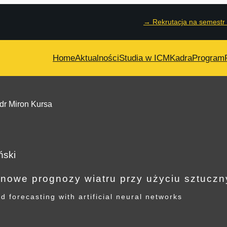
→
Rekrutacja na semestr
Home
Aktualności
Studia w ICM
Kadra
Program
 dr Miron Kursa
ński
inowe prognozy wiatru przy użyciu sztucz
d forecasting with artificial neural networks