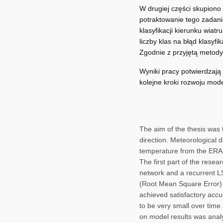
W drugiej części skupiono
potraktowanie tego zadani
klasyfikacji kierunku wia
liczby klas na błąd klasyf
Zgodnie z przyjętą metody
Wyniki pracy potwierdzaj
kolejne kroki rozwoju mode
The aim of the thesis was t
direction. Meteorological 
temperature from the ERA5
The first part of the rese
network and a recurrent 
(Root Mean Square Error) 
achieved satisfactory accu
to be very small over time
on model results was anal