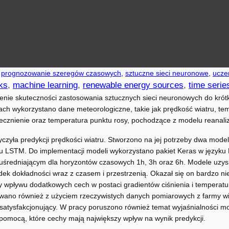
 
prognozowanie szeregów czasowych
, 
sztuczne sieci neuronowe
, 
ucze
rks
, 
machine learning
, 
renewable energy sources
, 
time serie
enie skuteczności zastosowania sztucznych sieci neuronowych do krót
izach wykorzystano dane meteorologiczne, takie jak prędkość wiatru, t
onecznienie oraz temperatura punktu rosy, pochodzące z modelu reanal
czyła predykcji prędkości wiatru. Stworzono na jej potrzeby dwa mode
pu LSTM. Do implementacji modeli wykorzystano pakiet Keras w języku
średniającym dla horyzontów czasowych 1h, 3h oraz 6h. Modele uzys
adek dokładności wraz z czasem i przestrzenią. Okazał się on bardzo ni
 wpływu dodatkowych cech w postaci gradientów ciśnienia i temperatur
wano również z użyciem rzeczywistych danych pomiarowych z farmy wiatr
satysfakcjonujący. W pracy poruszono również temat wyjaśnialności 
pomocą, które cechy mają największy wpływ na wynik predykcji.