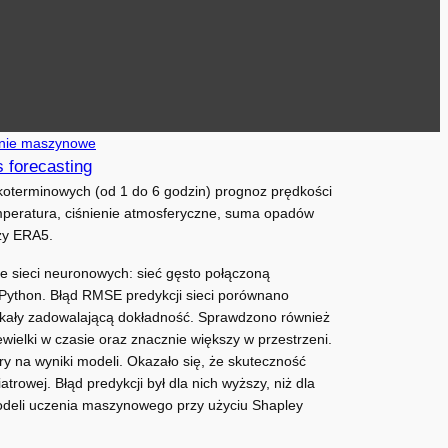
nie maszynowe
s forecasting
koterminowych (od 1 do 6 godzin) prognoz prędkości
emperatura, ciśnienie atmosferyczne, suma opadów
izy ERA5.
le sieci neuronowych: sieć gęsto połączoną
 Python. Błąd RMSE predykcji sieci porównano
kały zadowalającą dokładność. Sprawdzono również
ewielki w czasie oraz znacznie większy w przestrzeni.
y na wyniki modeli. Okazało się, że skuteczność
owej. Błąd predykcji był dla nich wyższy, niż dla
modeli uczenia maszynowego przy użyciu Shapley