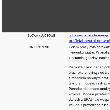
odnawialne źródła energii
,
SŁOWA KLUCZOWE
artificial neural netwo
Celem pracy było sprawdz
STRESZCZENIE
i kierunku wiatru. W anal
z ostatniej godziny, nasł
Pierwsza część badań doty
oraz rekurencyjną sieć ty
z modelem naiwnym oraz u
tzw. dryf modelu, czyli sp
Ponadto, dokonano analizy
wzrosła. Modele przetesto
danych z ERA5, ale wciąż 
Values. Sprawdzono z ich 