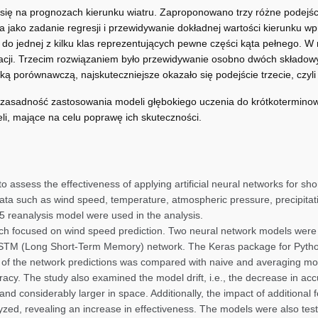
 się na prognozach kierunku wiatru. Zaproponowano trzy różne podejśc
a jako zadanie regresji i przewidywanie dokładnej wartości kierunku w
tru do jednej z kilku klas reprezentujących pewne części kąta pełnego
ikacji. Trzecim rozwiązaniem było przewidywanie osobno dwóch składowyc
ką porównawczą, najskuteczniejsze okazało się podejście trzecie, czyli
ą zasadność zastosowania modeli głębokiego uczenia do krótkotermin
li, mające na celu poprawę ich skuteczności.
o assess the effectiveness of applying artificial neural networks for sh
data such as wind speed, temperature, atmospheric pressure, precipitati
 reanalysis model were used in the analysis.
arch focused on wind speed prediction. Two neural network models were
LSTM (Long Short-Term Memory) network. The Keras package for Pyth
of the network predictions was compared with naive and averaging mod
racy. The study also examined the model drift, i.e., the decrease in a
 and considerably larger in space. Additionally, the impact of additiona
yzed, revealing an increase in effectiveness. The models were also te