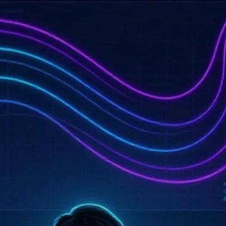
Ewaluacja mechanizmów
wnioskowania modeli
LLM w dziedzinie
zabezpieczenia
społecznego
Praca ocenia empirycznie wpływ
trzech technik promptowania
na trafność klasyfikacji wniosków
o świadczenia społeczne
przez lokalne modele językowe
mierzoną miarą F1 macro. Są to few-
shot, Chain-of-Thought
oraz dostarczenie kryteriów
kwalifikowalności. Badanie
przeprowadzono na pięciu modelach
(8-12B parametrów)…
25.06.2026