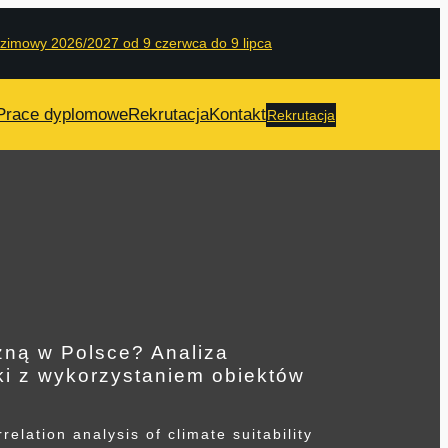
 zimowy 2026/2027 od 9 czerwca do 9 lipca
Prace dyplomowe
Rekrutacja
Kontakt
Rekrutacja
zną w Polsce? Analiza
yki z wykorzystaniem obiektów
elation analysis of climate suitability