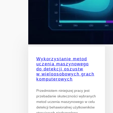
Wykorzystanie metod
uczenia maszynowego
do detekcji oszustw
w wieloosobowych grach
komputerowych
Przedmiotem niniejszej pracy jest
przebadanie skuteczności wybranych
metod uczenia maszynowego w celu
detekcji behawioralnej użytkowników
stosujących niedozwolone