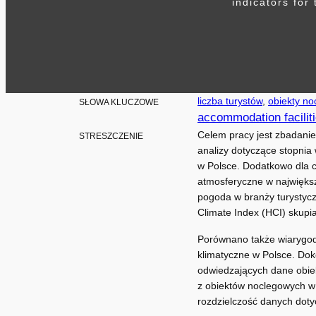
indicators for 
liczba turystów
, 
obiekty n
SŁOWA KLUCZOWE
accommodation facilit
Celem pracy jest zbadanie
STRESZCZENIE
analizy dotyczące stopnia
w Polsce. Dodatkowo dla c
atmosferyczne w najwięks
pogoda w branży turystycz
Climate Index (HCI) skupia
Porównano także wiarygod
klimatyczne w Polsce. Dok
odwiedzających dane obiek
z obiektów noclegowych w 
rozdzielczość danych doty