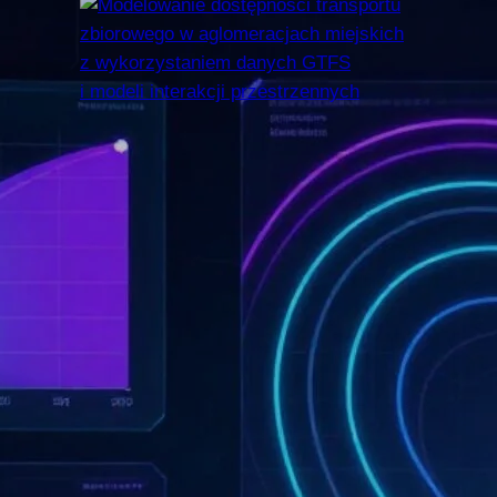
Modelowanie dostępności
transportu zbiorowego
w aglomeracjach
miejskich
z wykorzystaniem
danych GTFS i modeli
interakcji przestrzennych
Dostępność transportu zbiorowego
decyduje o tym, w jakim stopniu
mieszkańcy miast mogą rzeczywiście
korzystać z miejsc pracy, usług
i innych zasobów przestrzennych.
Sama obecność przystanków, linii lub
rozkładów jazdy nie wystarcza jednak