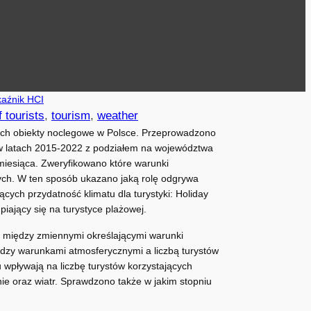
aźnik HCI
 tourists
, 
tourism
, 
weather
cych obiekty noclegowe w Polsce. Przeprowadzono
 w latach 2015-2022 z podziałem na województwa
 miesiąca. Zweryfikowano które warunki
ych. W ten sposób ukazano jaką rolę odgrywa
ch przydatność klimatu dla turystyki: Holiday
piający się na turystyce plażowej.
 między zmiennymi określającymi warunki
iędzy warunkami atmosferycznymi a liczbą turystów
wpływają na liczbę turystów korzystających
ie oraz wiatr. Sprawdzono także w jakim stopniu