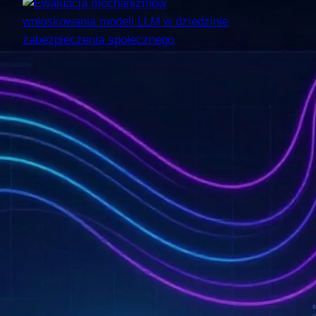
Ewaluacja mechanizmów
wnioskowania modeli
LLM w dziedzinie
zabezpieczenia
społecznego
Praca ocenia empirycznie wpływ
trzech technik promptowania
na trafność klasyfikacji wniosków
o świadczenia społeczne
przez lokalne modele językowe
mierzoną miarą F1 macro. Są to few-
shot, Chain-of-Thought
oraz dostarczenie kryteriów
kwalifikowalności. Badanie
przeprowadzono na pięciu modelach