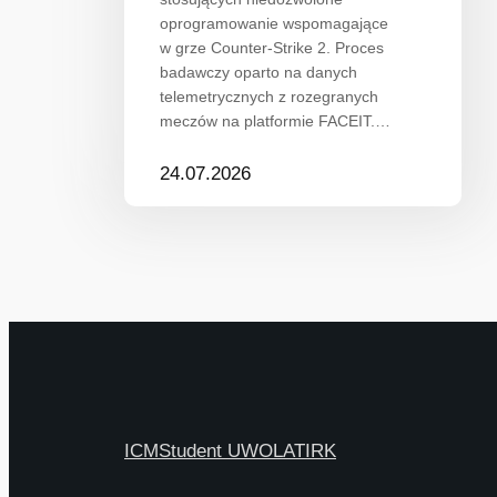
oprogramowanie wspomagające
w grze Counter-Strike 2. Proces
badawczy oparto na danych
telemetrycznych z rozegranych
meczów na platformie FACEIT.…
24.07.2026
ICM
Student UW
OLAT
IRK