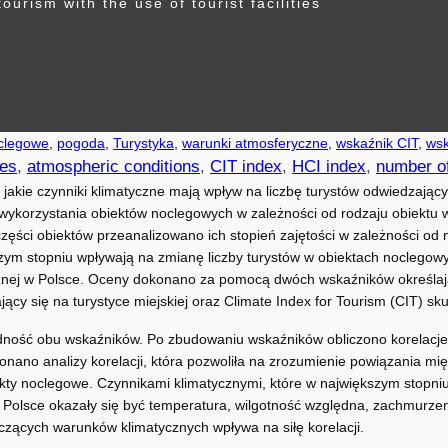
tourism with the use of tourist facilities
oclegowe
, 
pogoda
, 
Turystyka
, 
warunki atmosferyczne
, 
wskaźnik CIT
, 
wsk
ies
, 
atmospheric conditions
, 
CIT index
, 
HCI index
, 
number of
 jakie czynniki klimatyczne mają wpływ na liczbę turystów odwiedzają
 wykorzystania obiektów noclegowych w zależności od rodzaju obiektu
zęści obiektów przeanalizowano ich stopień zajętości w zależności od
zym stopniu wpływają na zmianę liczby turystów w obiektach noclegow
nej w Polsce. Oceny dokonano za pomocą dwóch wskaźników określający
jący się na turystyce miejskiej oraz Climate Index for Tourism (CIT) sku
ność obu wskaźników. Po zbudowaniu wskaźników obliczono korelacje
onano analizy korelacji, która pozwoliła na zrozumienie powiązania m
ty noclegowe. Czynnikami klimatycznymi, które w największym stopniu 
Polsce okazały się być temperatura, wilgotność względna, zachmurzen
czących warunków klimatycznych wpływa na siłę korelacji.