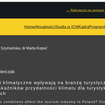
→
Rekrutacja na semestr
Home
Aktualności
Studia w ICM
Kadra
Program
 Szymańska, dr Marta Kopeć
ierczak
i klimatyczne wpływają na branżę turystyc
skaźników przydatności klimatu dla turyst
ych
c conditions affect the tourism industry in Poland? Corr