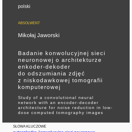
polski
ABSOLWENT
Mikołaj Jaworski
Badanie konwolucyjnej sieci
neuronowej o architekturze
enkoder-dekoder
do odszumiania zdjęć
z niskodawkowej tomografii
komputerowej
Study of a convolutional neural
network with an encoder-decoder
architecture for noise reduction in low-
dose computed tomography images
SŁOWA KLUCZOWE
autoenkoder
, 
konwolucyjne sieci neuronowe
, 