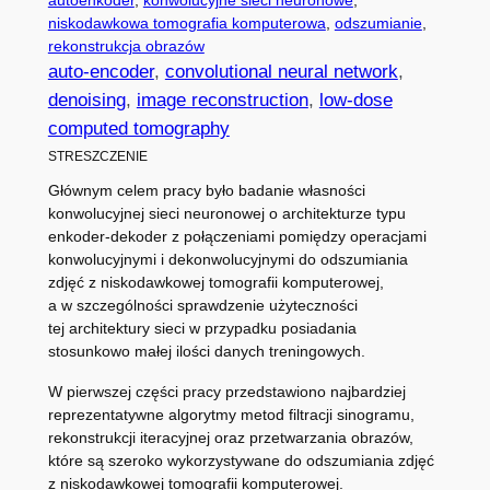
niskodawkowa tomografia komputerowa
, 
odszumianie
, 
rekonstrukcja obrazów
auto-encoder
, 
convolutional neural network
, 
denoising
, 
image reconstruction
, 
low-dose
computed tomography
STRESZCZENIE
Głównym celem pracy było badanie własności
konwolucyjnej sieci neuronowej o architekturze typu
enkoder-dekoder z połączeniami pomiędzy operacjami
konwolucyjnymi i dekonwolucyjnymi do odszumiania
zdjęć z niskodawkowej tomografii komputerowej,
a w szczególności sprawdzenie użyteczności
tej architektury sieci w przypadku posiadania
stosunkowo małej ilości danych treningowych.
W pierwszej części pracy przedstawiono najbardziej
reprezentatywne algorytmy metod filtracji sinogramu,
rekonstrukcji iteracyjnej oraz przetwarzania obrazów,
które są szeroko wykorzystywane do odszumiania zdjęć
z niskodawkowej tomografii komputerowej.